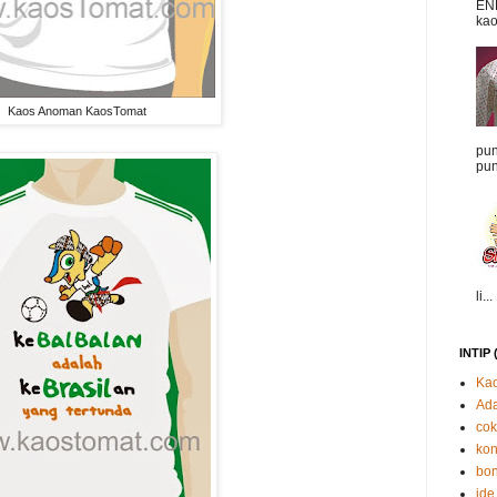
EN
kao
Kaos Anoman KaosTomat
pun
pun
li...
INTIP 
Kao
Ada
cok
kon
bon
ide