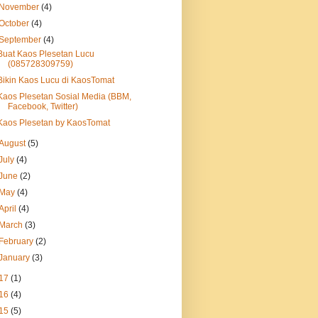
November
(4)
October
(4)
September
(4)
Buat Kaos Plesetan Lucu
(085728309759)
Bikin Kaos Lucu di KaosTomat
Kaos Plesetan Sosial Media (BBM,
Facebook, Twitter)
Kaos Plesetan by KaosTomat
August
(5)
July
(4)
June
(2)
May
(4)
April
(4)
March
(3)
February
(2)
January
(3)
17
(1)
16
(4)
15
(5)