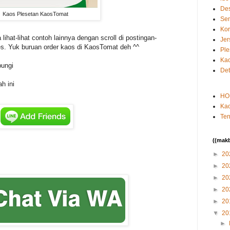
De
Kaos Plesetan KaosTomat
Sem
Kor
ihat-lihat contoh lainnya dengan scroll di postingan-
Je
aes. Yuk buruan order kaos di KaosTomat deh ^^
Ple
Kao
bungi
Det
h ini
HO
Kao
Ten
((mak
►
20
►
20
►
20
►
20
►
20
▼
20
►