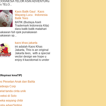
DOGNESiA TELOR ASiN ADVENTURu
s TELO...
Kaos Batik Gaul : Kaos
Wayang Lucu : Indonesia
Batik Tees
BATIK (Budaya Aseli
Trademark Indonesia Kita)
dara batik batik matahari
akawan full ojek punakawan
akawan sp...
kaos khas jakarta
ini adalah Kaos Khas
Jakarta, This is an original
Jakarta tees, with a special
vector design we hope u
enjoy it kaostomat is under
(INspirasi kreaTIP)
s Plesetan Anak dan Balita
ideaja Corp
elat tanda cinta unik
veksi di Solo
eka wayang chibi
 gila adverSinting