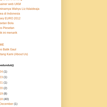
sainer web UKM
inarnya Wahyu Liz Adaideaja
ea di Indonesia
rsey EURO 2012
setan Bola
s Plesetan
ik ini menarik
ME
s Batik Gaul
tang Kami (About Us)
bedunduk))
24
(1)
23
(1)
21
(1)
20
(2)
19
(8)
18
(40)
December
(1)