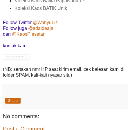
Koleksi Kaos Balita PapaNanda
™
Koleksi Kaos BATIK Unik
Follow Twitter
@WahyuLiz
Follow juga
@adaideaja
dan
@KaosPlesetan
kontak kami
(NB: sertakan nmr HP saat kirim email, cek balesan kami di
folder SPAM, kali-kali nyasar situ)
Share
No comments:
Post a Comment