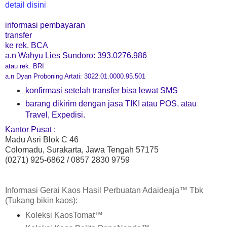
detail disini
informasi pembayaran
transfer
ke rek. BCA
a.n Wahyu Lies Sundoro: 393.0276.986
atau
rek. BRI
a.n Dyan Proboning Artati: 3022.01.0000.95.501
konfirmasi setelah transfer bisa lewat SMS
barang dikirim dengan jasa TIKI atau POS, atau
Travel, Expedisi.
Kantor Pusat :
Madu Asri Blok C 46
Colomadu, Surakarta, Jawa Tengah 57175
(0271) 925-6862 / 0857 2830 9759
Informasi Gerai Kaos Hasil Perbuatan Adaideaja™ Tbk
(Tukang bikin kaos):
Koleksi KaosTomat
™